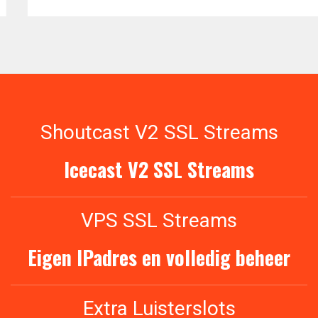
Shoutcast V2 SSL Streams
Icecast V2 SSL Streams
VPS SSL Streams
Eigen IPadres en volledig beheer
Extra Luisterslots