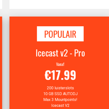
POPULAIR
Icecast v2 - Pro
Vanaf
€17.99
200 luisterslots
10 GB SSD AUTODJ
Max 3 Mountpoints!
Icecast V2