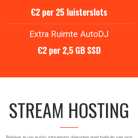
€2 per 25 luisterslots
Extra Ruimte AutoDJ
€2 per 2,5 GB SSD
STREAM HOSTING
Beheer al uw audio streaming diensten met behulp van ons